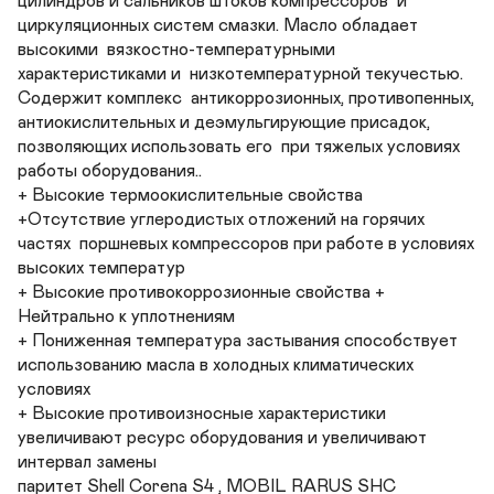
цилиндров и сальников штоков компрессоров  и 
циркуляционных систем смазки. Масло обладает 
высокими  вязкостно-температурными 
характеристиками и  низкотемпературной текучестью. 
Содержит комплекс  антикоррозионных, противопенных, 
антиокислительных и деэмульгирующие присадок, 
позволяющих использовать его  при тяжелых условиях 
работы оборудования..

+ Высокие термоокислительные свойства 

+Отсутствие углеродистых отложений на горячих 
частях  поршневых компрессоров при работе в условиях  
высоких температур 

+ Высокие противокоррозионные свойства + 
Нейтрально к уплотнениям 

+ Пониженная температура застывания способствует  
использованию масла в холодных климатических  
условиях 

+ Высокие противоизносные характеристики  
увеличивают ресурс оборудования и увеличивают  
интервал замены

паритет Shell Corena S4 , MOBIL RARUS SHC
