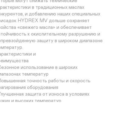
оторые могут снижать технические

арактеристики в традиционных маслах

онкурентов, и добавлению наших специальных

рисадок HYDREX MV дольше сохраняет

войства «свежего масла» и обеспечивает

стойчивость к окислительному разрушению и

епревзойденную защиту в широком диапазоне

емператур.

арактеристики и

реимущества

 Сезонное использование в широких

иапазонах температур

 Повышенная точность работы и скорость

еагирования оборудования

 Улучшенная защита от износа в условиях

изких и высоких температур

 Упрощенная маркировка для повышения

роизводительности и снижения риска

еправильного использования

 Превосходная устойчивость к

кислению и термическая
