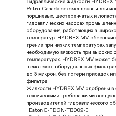
Гидравлические жидкости HYDREX M
Petro-Canada рекомендованы для исп
поршневых, шестеренчатых и лопастн
гидравлических насосах промышленн
оборудования, работающих в широко
температур. HYDREX MV обеспечива
трение при низких температурах запус
необходимую вязкость при высоких р
температурах. HYDREX MV может бы
в системах, оборудованных фильтрам
до 3 микрон, без потери присадок ил
фильтра.

Жидкости HYDREX MV одобрены в с
техническими требованиями следующ
производителей гидравлического обо
• Eaton E-FDGN-TB002-E
