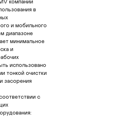
V компании

с
ользования в

•
ых

в
р
ого и мобильного

д
м диапазоне

с
ет минимальное

и
•
ка и

к
абочих

р
ть использовано

р
и тонкой очистки

•
в
и засорения

с
и
оответствии с

с
их

H
п
рудования:

м
•