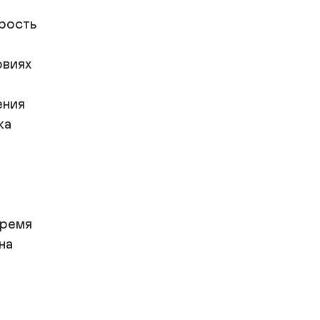
рость

виях

ния

а

ремя

а
