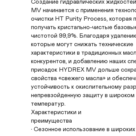
Создание гидравлических жидкосте
MV начинается с применения техноло
очистки HT Purity Process, которая 
получать кристально-чистые базовые
чистотой 99,9%. Благодаря удалению
которые могут снижать технические

характеристики в традиционных масл
конкурентов, и добавлению наших сп
присадок HYDREX MV дольше сохра
свойства «свежего масла» и обеспеч
устойчивость к окислительному разр
непревзойденную защиту в широком 
температур.

Характеристики и

преимущества

• Сезонное использование в широких
