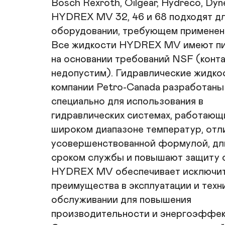
Bosch Rexroth, Oilgear, Hydreco, Dyne
HYDREX MV 32, 46 и 68 подходят для
оборудовании, требующем применения
Все жидкости HYDREX MV имеют пи
на основании требований NSF (конта
недопустим). Гидравлические жид
компании Petro-Canada разработаны

специально для использования в

гидравлических системах, работающи
широком диапазоне температур, отл
усовершенствованной формулой, дл
сроком службы и повышают защиту от
HYDREX MV обеспечивает исключит
преимущества в эксплуатации и техн
обслуживании для повышения

производительности и энергоэффект