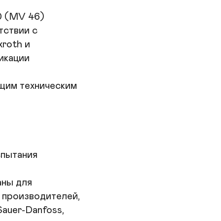
•
•
0 (MV 46)

в
ствии с

о
oth и

•
кации

б
э
•
им техническим

д
•
к
•
м
•
пытания

в
м
•
ы для

с
 производителей,

•
Sauer-Danfoss,

п