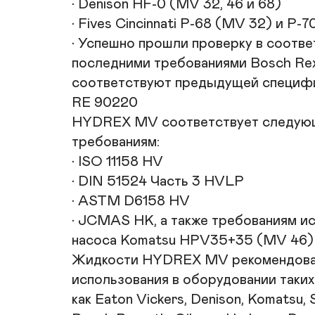
• Denison HF-0 (MV 32, 46 и 68)

• Fives Cincinnati P-68 (MV 32) и P-7
• Успешно прошли проверку в соответ
последними требованиями Bosch Rexr
соответствуют предыдущей специфи
RE 90220

HYDREX MV соответствует следующ
требованиям:

• ISO 11158 HV

• DIN 51524 Часть 3 HVLP

• ASTM D6158 HV

• JCMAS HK, а также требованиям ис
насоса Komatsu HPV35+35 (MV 46)

Жидкости HYDREX MV рекомендован
использования в оборудовании таких
как Eaton Vickers, Denison, Komatsu, 