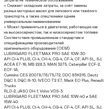
затраты на техническое обслуживание

+ Снижает складские затраты, за счёт замены 

разных моторных масел для легкового или тяжёлого 

транспорта, а также спецтехники одним 

универсальным наименованием

+ Может применяться в двигателях, работающих как 

на высокосернистом, так и низкосернистом топливе

Соответствие промышленным стандартам и 
спецификациям производителей 

оригинального оборудования (OEM):

LUBRIGARD FLEETMAX PRO SAE 10W-30: 

API CI-4 PLUS, CI-4, CH-4, CG-4, CF-4, CF; API SL, SJ; 
ACEA E7-16; MB 228.3; MAN 3275; Caterpillar ECF-2, 
ECF-1A; 

Cummins CES 20078/76/75/72; DDC 93K215; Deutz 
DQC II, DQC III-10; IVECO T2 E7; Mack EO Plus; Renault 
Trucks 

RLD-2; JASO DH-1; Volvo VDS-3.

LUBRIGARD FLEETMAX PRO SAE 10W-40 и SAE 
15W-40:

API CI-4 PLUS, CI-4, CH-4, CG-4, CF-4, CF; API SL, SJ; 