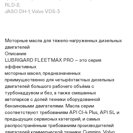
RLD-2; 

JASO DH-1; Volvo VDS-3
Моторные масла для тяжело-нагруженных дизельных 
двигателей

Описание 

LUBRIGARD FLEETMAX PRO – это серия 
эффективных 

моторных масел, предназначенных 

преимущественно для четырёхтактных дизельных 

двигателей большого рабочего объёма с 

турбонаддувом и без, а также смешанных 

автопарков с долей техники оборудованной 

бензиновыми двигателями. Масла серии 

соответствуют требованиям API CI-4 Plus, API SL и 

предыдущих сервисных категорий, и самых 

распространённым требованиям производителей 

двигателей коммерческой техники: Cummins, Volvo, 
