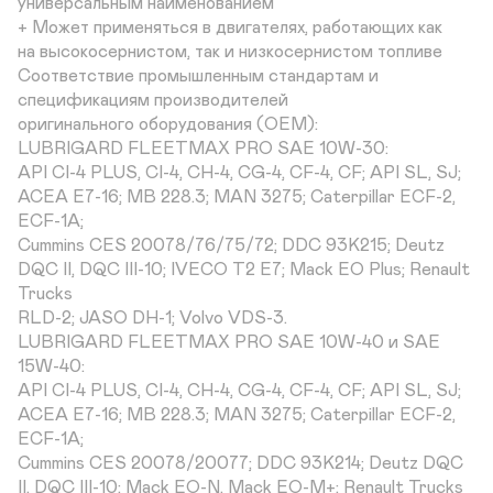
универсальным наименованием

+ Может применяться в двигателях, работающих как 

на высокосернистом, так и низкосернистом топливе

Соответствие промышленным стандартам и 
спецификациям производителей 

оригинального оборудования (OEM):

LUBRIGARD FLEETMAX PRO SAE 10W-30: 

API CI-4 PLUS, CI-4, CH-4, CG-4, CF-4, CF; API SL, SJ; 
ACEA E7-16; MB 228.3; MAN 3275; Caterpillar ECF-2, 
ECF-1A; 

Cummins CES 20078/76/75/72; DDC 93K215; Deutz 
DQC II, DQC III-10; IVECO T2 E7; Mack EO Plus; Renault 
Trucks 

RLD-2; JASO DH-1; Volvo VDS-3.

LUBRIGARD FLEETMAX PRO SAE 10W-40 и SAE 
15W-40:

API CI-4 PLUS, CI-4, CH-4, CG-4, CF-4, CF; API SL, SJ; 
ACEA E7-16; MB 228.3; MAN 3275; Caterpillar ECF-2, 
ECF-1A; 

Cummins CES 20078/20077; DDC 93K214; Deutz DQC 
II, DQC III-10; Mack EO-N, Mack EO-M+; Renault Trucks 