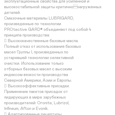
эксплуатационные свойства для усиленной и 

высокостабильной защиты критичнонагруженных 
деталей.

Смазочные материалы LUBRIGARD, 

произведенные по технологии 

PROtective GARD® объединяют под собой 4 

принципа производства:

 Высококачественные базовые масла. 

Полный отказ от использования базовых 

масел Группы I, произведенных по 

устаревшей технологии селективной 

очистки. Использование только 

отборных базовых масел с высоким 

индексом вязкости производства 

Северной Америки, Азии и Европы. 

 Высокоэффективные присадки. 

Применение пакетов присадок от 

лидирующих в мире зарубежных 

производителей: Oronite, Lubrizol, 

Infineum, Afton и Evonik.

 Адаптированные рецептуры. 
