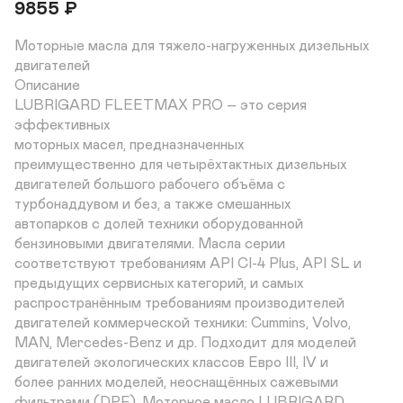
9855
₽
Моторные масла для тяжело-нагруженных дизельных 
двигателей

Описание 

LUBRIGARD FLEETMAX PRO – это серия 
эффективных 

моторных масел, предназначенных 

преимущественно для четырёхтактных дизельных 

двигателей большого рабочего объёма с 

турбонаддувом и без, а также смешанных 

автопарков с долей техники оборудованной 

бензиновыми двигателями. Масла серии 

соответствуют требованиям API CI-4 Plus, API SL и 

предыдущих сервисных категорий, и самых 

распространённым требованиям производителей 

двигателей коммерческой техники: Cummins, Volvo, 

MAN, Mercedes-Benz и др. Подходит для моделей 

двигателей экологических классов Евро III, IV и 

более ранних моделей, неоснащённых сажевыми 

фильтрами (DPF). Моторное масло LUBRIGARD
