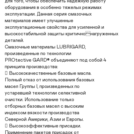
для того, чтобы обеспечить надежную работу

оборудования в особенно тяжелых режимах 

эксплуатации. Данная серия смазочных 

материалов имеет улучшенные 

эксплуатационные свойства для усиленной и 

высокостабильной защиты критичнонагруженных 
деталей.

Смазочные материалы LUBRIGARD, 

произведенные по технологии 

PROtective GARD® объединяют под собой 4 

принципа производства:

 Высококачественные базовые масла. 

Полный отказ от использования базовых 

масел Группы I, произведенных по 

устаревшей технологии селективной 

очистки. Использование только 

отборных базовых масел с высоким 

индексом вязкости производства 

Северной Америки, Азии и Европы. 

 Высокоэффективные присадки. 

Применение пакетов присадок от 
