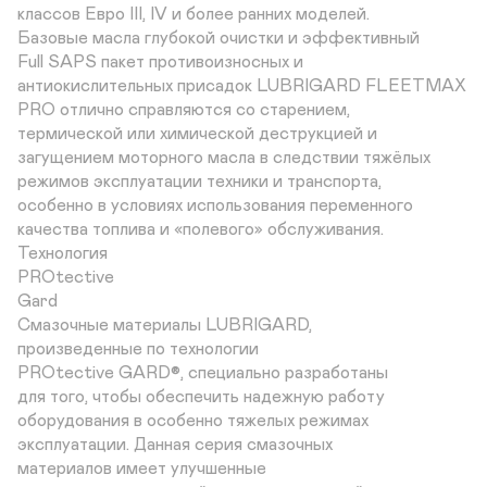
классов Евро III, IV и более ранних моделей.

Базовые масла глубокой очистки и эффективный 

Full SAPS пакет противоизносных и 

антиокислительных присадок LUBRIGARD FLEETMAX

PRO отлично справляются со старением, 

термической или химической деструкцией и 

загущением моторного масла в следствии тяжёлых 

режимов эксплуатации техники и транспорта, 

особенно в условиях использования переменного 

качества топлива и «полевого» обслуживания. 

Технология 

PROtective 

Gard

Смазочные материалы LUBRIGARD, 

произведенные по технологии 

PROtective GARD®, специально разработаны 

для того, чтобы обеспечить надежную работу

оборудования в особенно тяжелых режимах 

эксплуатации. Данная серия смазочных 

материалов имеет улучшенные 
