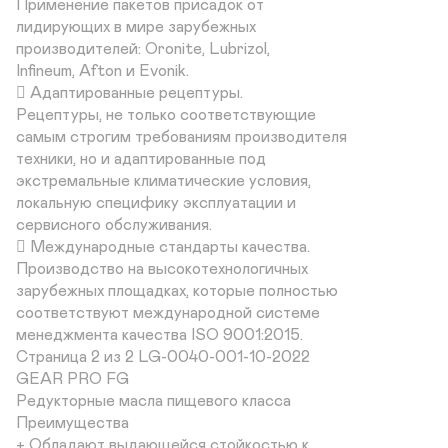
Применение пакетов присадок от 

лидирующих в мире зарубежных 

производителей: Oronite, Lubrizol, 

Infineum, Afton и Evonik.

 Адаптированные рецептуры. 

Рецептуры, не только соответствующие 

самым строгим требованиям производителя 

техники, но и адаптированные под 

экстремальные климатические условия, 

локальную специфику эксплуатации и 

сервисного обслуживания.

 Международные стандарты качества. 

Производство на высокотехнологичных 

зарубежных площадках, которые полностью 

соответствуют международной системе 

менеджмента качества ISO 9001:2015.

Страница 2 из 2 LG-0040-001-10-2022

GEAR PRO FG

Редукторные масла пищевого класса

Преимущества

+ Обладают выдающейся стойкостью к 
