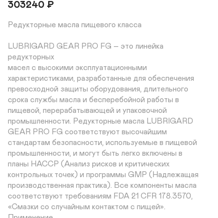
303240
₽
Редукторные масла пищевого класса

LUBRIGARD GEAR PRO FG – это линейка 
редукторных 

масел с высокими эксплуатационными 

характеристиками, разработанные для обеспечения 

превосходной защиты оборудования, длительного 

срока службы масла и бесперебойной работы в 

пищевой, перерабатывающей и упаковочной 

промышленности. Редукторные масла LUBRIGARD 

GEAR PRO FG соответствуют высочайшим 

стандартам безопасности, используемые в пищевой 

промышленности, и могут быть легко включены в 

планы HACCP (Анализ рисков и критических 

контрольных точек) и программы GMP (Надлежащая 

производственная практика). Все компоненты масла 

соответствуют требованиям FDA 21 CFR 178.3570, 

«Смазки со случайным контактом с пищей».

Применение
