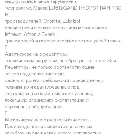
лидирующих в мире зарубежных

температур. Масла LUBRIGARD HYDROTRAN PRO 
HT

производителей: Oronite, Lubrizol,

совместимы с уплотнительными материалами

Infineum, Afton и Evonik.

трансмиссий и гидравлических систем, устойчивы к



Адаптированные рецептуры.

термическим нагрузкам, не образуют отложений и

Рецептуры, не только соответствующие

нагара на деталях системы.

самым строгим требованиям производителя

техники, но и адаптированные под

экстремальные климатические условия,

локальную специфику эксплуатации и

сервисного обслуживания.



Международные стандарты качества.

Производство на высокотехнологичных

зарубежных площадках, которые полностью
