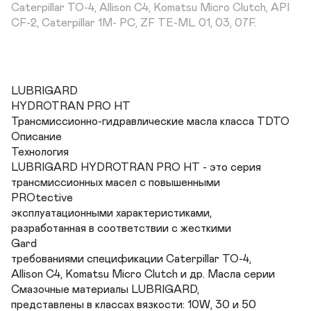
Caterpillar TO-4, Allison C4, Komatsu Micro Clutch, API 
CF-2, Caterpillar 1M- PC, ZF TE-ML 01, 03, 07F.
LUBRIGARD

HYDROTRAN PRO HT

Трансмиссионно-гидравлические масла класса TDTO

Описание

Технология

LUBRIGARD HYDROTRAN PRO HT - это серия

трансмиссионных масел с повышенными

PROtective

эксплуатационными характеристиками,

разработанная в соответствии с жесткими

Gard

требованиями спецификации Caterpillar TO-4,

Allison C4, Komatsu Micro Clutch и др. Масла серии

Смазочные материалы LUBRIGARD,

представлены в классах вязкости: 10W, 30 и 50
