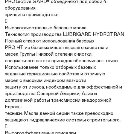
PROtective GARD® объединяют под собой 4

оборудования.

принципа производства:



Высококачественные базовые масла.

Технология производства LUBRIGARD HYDROTRAN

Полный отказ от использования базовых

PRO HT из базовых масел высшего качества и

масел Группы I низкой степени очистки.

специального пакета присадок обеспечивает точно

Использование только отборных базовых

заданные фрикционные свойства и отличную

масел с высоким индексом вязкости

защиту от износа, необходимые для эффективной и

производства Северной Америки, Азии и

долговечной работы трансмиссии внедорожной

Европы.

техники. Масла данной серии также превосходно

защищают гидравлические системы строительного,



Высокоэффективные присадки.
