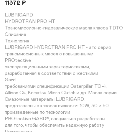
11372
₽
LUBRIGARD

HYDROTRAN PRO HT

Трансмиссионно-гидравлические масла класса TDTO

Описание

Технология

LUBRIGARD HYDROTRAN PRO HT - это серия

трансмиссионных масел с повышенными

PROtective

эксплуатационными характеристиками,

разработанная в соответствии с жесткими

Gard

требованиями спецификации Caterpillar TO-4,

Allison C4, Komatsu Micro Clutch и др. Масла серии

Смазочные материалы LUBRIGARD,

представлены в классах вязкости: 10W, 30 и 50

произведенные по технологии

PROtective GARD®, специально разработаны

для того, чтобы обеспечить надежную работу

Применение
