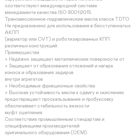
соответствуют международной системе

менеджмента качества ISO 9001:2015.

Трансмиссионное-гидравлические масла класса TDTO

Не предназначено для использования в бесступенчатых 
АКПП

(вариатор или CVT) и роботизированных КПП 
различных конструкций.

Преимущества

+ Надёжно защищает металлические поверхности от

+ Защищает от образования отложений и нагара

износа и образования задиров

внутри агрегатов

+ Необходимые фрикционные свойства

+ Высокая устойчивость масла к сдвигу и окислению

предотвращают проскальзывание и пробуксовку

обеспечивает стабильность вязкости

муфт сцепления

Соответствие промышленным стандартам и 
спецификациям производителей

оригинального оборудования (OEM):
