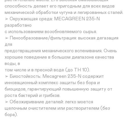
способность делает его пригодным для всех видов

механической обработки чугуна и легированных сталей.

➢ Окружающая среда: MECAGREEN 235-N 
разработано

с использованием возобновляемого сырья.

➢ Пенообразование/фильтрация: высокая дегазация 
для

предотвращения механического вспенивания. Очень

хорошее поведение в большом диапазоне качества 
воды, в

том числе и в пресной воде (до TH 10).

➢ Биостойкость: Mecagreen 235-N содержит

инновационный комплекс защиты без бора и

биоцидов, гарантирующий повышенную защиту от

роста бактерий и грибков.

➢ Обезжиривание деталей: легко моется

щелочным очистителем или растворителем (без

бора).