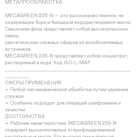
МЕТАЛЛООБРАБОТКА

MECAGREEN 235-N — это высококачественное, не

содержащее бора и биоцидов водорастворимое масло.

Смазочная фаза представляет собой высококлассную 
смесь

синтетических сложных эфиров из возобновляемых

источников.

MECAGREEN 235-N представляет собой концентрат,

растворимый в воде. Код ISO-L-MAF.

_________________________________________
________

СФЕРЫ ПРИМЕНЕНИЯ

➢ Любой тип механической обработки путем удаления 
стружки.

➢ Особенно подходит для операций шлифования и 
зачистки.

ДОСТОИНСТВА

➢ Рабочие характеристики: MECAGREEN 235-N

содержит высокополярные этерифицированные

растительные масла. Его высокая смазывающая
