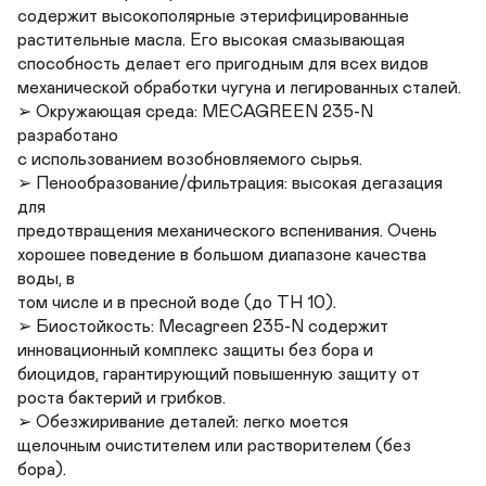
содержит высокополярные этерифицированные

растительные масла. Его высокая смазывающая

способность делает его пригодным для всех видов

механической обработки чугуна и легированных сталей.

➢ Окружающая среда: MECAGREEN 235-N 
разработано

с использованием возобновляемого сырья.

➢ Пенообразование/фильтрация: высокая дегазация 
для

предотвращения механического вспенивания. Очень

хорошее поведение в большом диапазоне качества 
воды, в

том числе и в пресной воде (до TH 10).

➢ Биостойкость: Mecagreen 235-N содержит

инновационный комплекс защиты без бора и

биоцидов, гарантирующий повышенную защиту от

роста бактерий и грибков.

➢ Обезжиривание деталей: легко моется

щелочным очистителем или растворителем (без

бора).