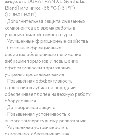
жидкость DURATRAN XL Synthetic

Blend) или ниже -35 °C (-31 °F)

(DURATRAN)

• Дополнительная защита смазанных

компонентов во время работы в

условиях низкой температуры

• Улучшенные фрикционные свойства

• Отличные фрикционные

свойства обеспечивают снижение

вибрации тормозов и повышение

эффективности торможения,

устраняя проскальзывание

• Повышенная эффективность

сцепления и зубчатой передачи

обеспечивает более надежную работу

оборудования

• Долгосрочная защита

• Повышенная устойчивость к

высокотемпературному разложению

• Улучшенная устойчивость к

окислению, обеспечивающая
