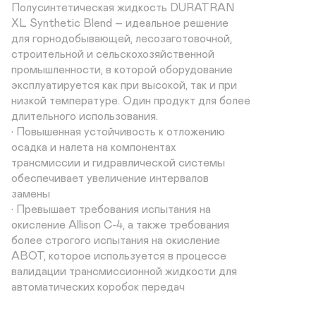
Полусинтетическая жидкость DURATRAN

XL Synthetic Blend – идеальное решение

для горнодобывающей, лесозаготовочной,

строительной и сельскохозяйственной

промышленности, в которой оборудование

эксплуатируется как при высокой, так и при

низкой температуре. Один продукт для более

длительного использования.

• Повышенная устойчивость к отложению

осадка и налета на компонентах

трансмиссии и гидравлической системы

обеспечивает увеличение интервалов

замены

• Превышает требования испытания на

окисление Allison С-4, а также требования

более строгого испытания на окисление

ABOT, которое используется в процессе

валидации трансмиссионной жидкости для

автоматических коробок передач