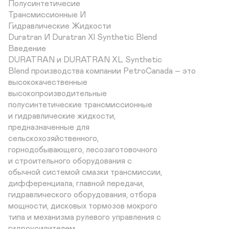
Полусинтетичесие

Трансмиссионные И

Гидравлические Жидкости

Duratran И Duratran Xl Synthetic Blend

Введение

DURATRAN и DURATRAN XL Synthetic

Blend производства компании PetroCanada – это 
высококачественные

высокопроизводительные

полусинтетические трансмиссионные

и гидравлические жидкости,

предназначенные для

сельскохозяйственного,

горнодобывающего, лесозаготовочного

и строительного оборудования с

обычной системой смазки трансмиссии,

дифференциала, главной передачи,

гидравлического оборудования, отбора

мощности, дисковых тормозов мокрого

типа и механизма рулевого управления с

гидроусилителем.
