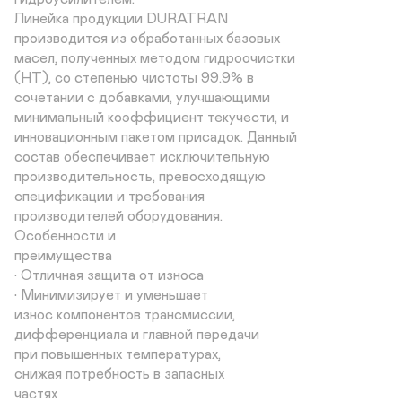
Линейка продукции DURATRAN

производится из обработанных базовых

масел, полученных методом гидроочистки

(НТ), со степенью чистоты 99.9% в

сочетании с добавками, улучшающими

минимальный коэффициент текучести, и

инновационным пакетом присадок. Данный

состав обеспечивает исключительную

производительность, превосходящую

спецификации и требования

производителей оборудования.

Особенности и

преимущества

• Отличная защита от износа

• Минимизирует и уменьшает

износ компонентов трансмиссии,

дифференциала и главной передачи

при повышенных температурах,

снижая потребность в запасных

частях
