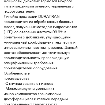
мощности, дисковых тормозов мокрого

типа и механизма рулевого управления с

гидроусилителем.

Линейка продукции DURATRAN

производится из обработанных базовых

масел, полученных методом гидроочистки

(НТ), со степенью чистоты 99.9% в

сочетании с добавками, улучшающими

минимальный коэффициент текучести, и

инновационным пакетом присадок. Данный

состав обеспечивает исключительную

производительность, превосходящую

спецификации и требования

производителей оборудования.

Особенности и

преимущества

• Отличная защита от износа

• Минимизирует и уменьшает

износ компонентов трансмиссии,

дифференциала и главной передачи

при повышенных температурах,
