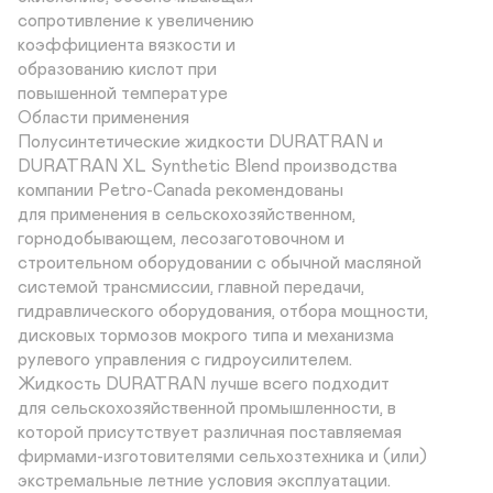
сопротивление к увеличению

коэффициента вязкости и

образованию кислот при

повышенной температуре

Области применения

Полусинтетические жидкости DURATRAN и

DURATRAN XL Synthetic Blend производства

компании Petro-Canada рекомендованы

для применения в сельскохозяйственном,

горнодобывающем, лесозаготовочном и

строительном оборудовании с обычной масляной

системой трансмиссии, главной передачи,

гидравлического оборудования, отбора мощности,

дисковых тормозов мокрого типа и механизма

рулевого управления с гидроусилителем.

Жидкость DURATRAN лучше всего подходит

для сельскохозяйственной промышленности, в

которой присутствует различная поставляемая

фирмами-изготовителями сельхозтехника и (или)

экстремальные летние условия эксплуатации.
