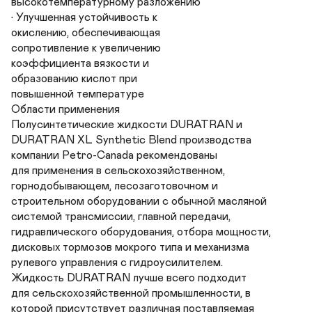
высокотемпературному разложению

• Улучшенная устойчивость к

окислению, обеспечивающая

сопротивление к увеличению

коэффициента вязкости и

образованию кислот при

повышенной температуре

Области применения

Полусинтетические жидкости DURATRAN и

DURATRAN XL Synthetic Blend производства

компании Petro-Canada рекомендованы

для применения в сельскохозяйственном,

горнодобывающем, лесозаготовочном и

строительном оборудовании с обычной масляной

системой трансмиссии, главной передачи,

гидравлического оборудования, отбора мощности,

дисковых тормозов мокрого типа и механизма

рулевого управления с гидроусилителем.

Жидкость DURATRAN лучше всего подходит

для сельскохозяйственной промышленности, в

которой присутствует различная поставляемая
