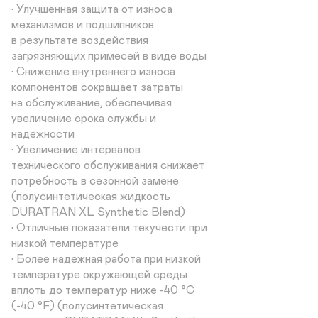
• Улучшенная защита от износа

механизмов и подшипников

в результате воздействия

загрязняющих примесей в виде воды

• Снижение внутреннего износа

компонентов сокращает затраты

на обслуживание, обеспечивая

увеличение срока службы и

надежности

• Увеличение интервалов

технического обслуживания снижает

потребность в сезонной замене

(полусинтетическая жидкость

DURATRAN XL Synthetic Blend)

• Отличные показатели текучести при

низкой температуре

• Более надежная работа при низкой

температуре окружающей среды

вплоть до температур ниже -40 °C

(-40 °F) (полусинтетическая
